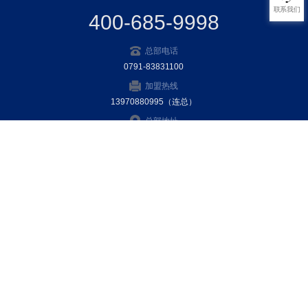
联系我们
400-685-9998
总部电话
0791-83831100
加盟热线
13970880995（连总）
总部地址
江西省南昌市红谷滩区绿地双子楼A2-5楼
关注我们
微信公众号
微信订阅号
Copyright @ 南昌航天广信科技有限责任公司(总部南昌) AIl Rights Reserved.