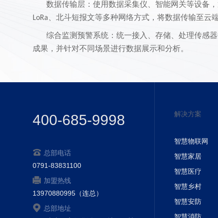
数据传输层：使用数据采集仪、智能网关等设备，
、北斗短报文等多种网络方式，将数据传输至云
LoRa
综合监测预警系统：统一接入、存储、处理传感器
成果，并针对不同场景进行数据展示和分析。
端、手机端和大屏端：
随时查阅监测数据和监
PC
短信、声光报警等方法及时推送监测成果和预警
。
解决方案
400-685-9998
智慧物联网
总部电话
智慧家居
0791-83831100
智慧医疗
加盟热线
智慧乡村
13970880995（连总）
智慧安防
总部地址
智慧消防