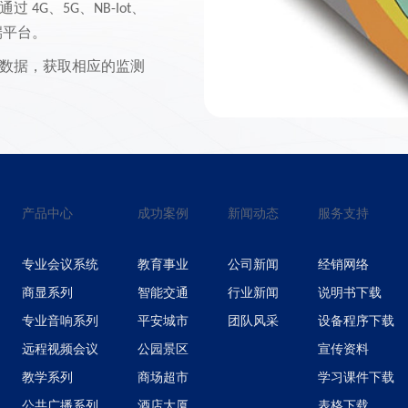
通过
、
、
、
4G
5G
NB-Iot
端平台。
数据，获取相应的监测
测成果，还能通过邮件、
产品中心
成功案例
新闻动态
服务支持
专业会议系统
教育事业
公司新闻
经销网络
商显系列
智能交通
行业新闻
说明书下载
专业音响系列
平安城市
团队风采
设备程序下载
远程视频会议
公园景区
宣传资料
教学系列
商场超市
学习课件下载
公共广播系列
酒店大厦
表格下载