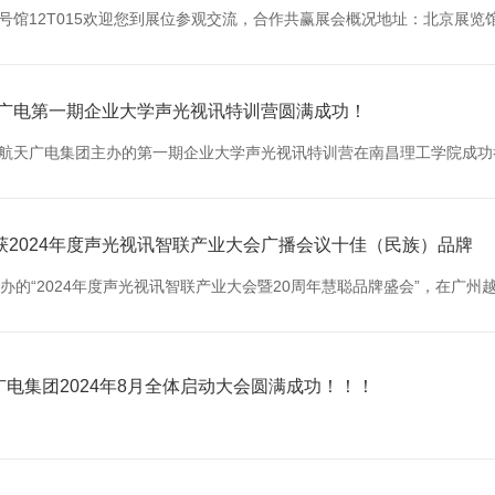
号馆12T015欢迎您到展位参观交流，合作共赢展会概况地址：北京展览馆（
天广电第一期企业大学声光视讯特训营圆满成功！
由中国航天广电集团主办的第一期企业大学声光视讯特训营在南昌理工学院成功
2024年度声光视讯智联产业大会广播会议十佳（民族）品牌
主办的“2024年度声光视讯智联产业大会暨20周年慧聪品牌盛会”，在广州
广电集团2024年8月全体启动大会圆满成功！！！