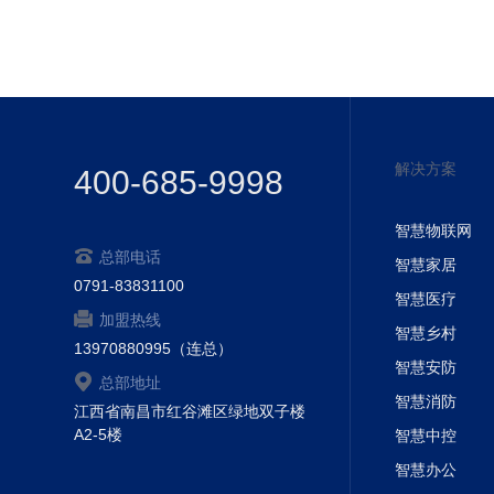
解决方案
400-685-9998
智慧物联网
总部电话
智慧家居
0791-83831100
智慧医疗
加盟热线
智慧乡村
13970880995（连总）
智慧安防
总部地址
智慧消防
江西省南昌市红谷滩区绿地双子楼
A2-5楼
智慧中控
智慧办公