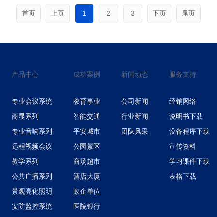
首页
上页
1
2
3
下页
尾页
产品中心
成功案例
新闻动态
服务支持
专业会议系统
教育事业
公司新闻
经销网络
商显系列
智能交通
行业新闻
说明书下载
专业音响系列
平安城市
团队风采
设备程序下载
远程视频会议
公园景区
宣传资料
教学系列
商场超市
学习课件下载
公共广播系列
酒店大厦
表格下载
景观亮化照明
政企单位
安防监控系统
医院银行