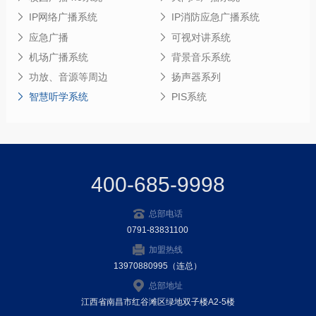
IP网络广播系统
IP消防应急广播系统
应急广播
可视对讲系统
机场广播系统
背景音乐系统
功放、音源等周边
扬声器系列
智慧听学系统
PIS系统
400-685-9998
总部电话
0791-83831100
加盟热线
13970880995（连总）
总部地址
江西省南昌市红谷滩区绿地双子楼A2-5楼