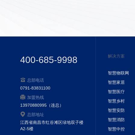
解决方案
400-685-9998
智慧物联网
总部电话
智慧家居
0791-83831100
智慧医疗
加盟热线
智慧乡村
13970880995（连总）
智慧安防
总部地址
智慧消防
江西省南昌市红谷滩区绿地双子楼
A2-5楼
智慧中控