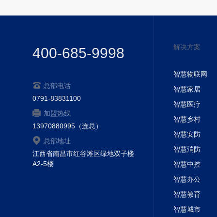
解决方案
400-685-9998
智慧物联网
总部电话
智慧家居
0791-83831100
智慧医疗
加盟热线
智慧乡村
13970880995（连总）
智慧安防
总部地址
智慧消防
江西省南昌市红谷滩区绿地双子楼
A2-5楼
智慧中控
智慧办公
智慧教育
智慧城市