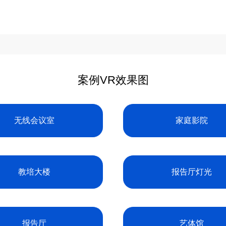
案例VR效果图
无线会议室
家庭影院
教培大楼
报告厅灯光
报告厅
艺体馆