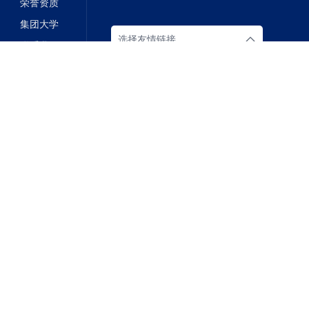
荣誉资质
集团大学
选择友情链接
联系我们
-2
技术支持：
易动力网络