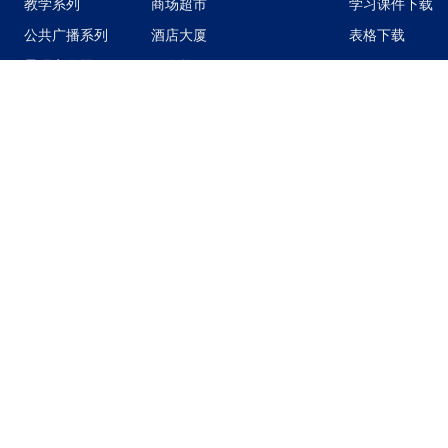
教学系列
商场超市
学习课件下载
公共广播系列
酒店大厦
表格下载
景观亮化照明
政企单位
安防监控系统
医院银行
出入口系统
机场车站
物联网系统
文体场馆
软件系统
管理平台
北斗卫星应用
云会务系列
其他
技有限责任公司(总部南昌) AIl Rights Reserved.
赣ICP备10201060号