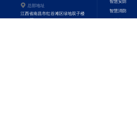
智慧安防
总部地址
智慧消防
江西省南昌市红谷滩区绿地双子楼
A2-5楼
智慧中控
智慧办公
智慧教育
智慧城市
智慧文旅
智慧环保
智慧交通
智慧体育
智慧场馆
智慧展厅
智慧景区
Copyright @ 南昌航天广信科