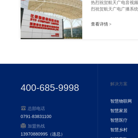
热烈祝贺航天广电音视
烈祝贺航天广电广播系
统用于比亚迪陕西分厂，感
查看详情
解决方案
400-685-9998
智慧物联网
总部电话
智慧家居
0791-83831100
智慧医疗
加盟热线
智慧乡村
13970880995（连总）