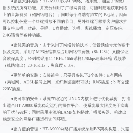
●更强大的功能：HT-A9000数字IP网络广播系统，涵盖了传统广
播系统的所有功能。并充分利用了广域网资源，可随时随地获取网络
上的音频资源（如网络电台）；同时每个终端有独立的IP地址，因而
可以控制任意一个终端播放不同的节目、另外终端可根据客户需求扩
展支持点播、对讲、寻呼、U盘播放、选播、离线播放、定压备份、
2.4G话筒等各种功能。
●更优美的音质：由于采用了网络传输技术，使音频信号无传输干
扰及失真。采用了MP3压缩算法占用网络带宽低（8k-128k）又能保证
音质保真度，经测试采用44.1
KHz
16bit采样128kbps速率压缩 通频带
（线路输出）20-16
KHz
，失真度
≤ 3%。
●更简单的安装：安装简单，只要具备以下2个条件：a.有网络
（局域网、ADSL拨号上网、光纤到桌面都可以）RJ45插座；b.有交流
220V插座。
●更可靠的安全：系统在稳定的LINUX内核上进行优化裁剪、打造
出适合HT-A9000系统稳定运行的操作平台、使系统最大限度免于病毒
的干扰与破坏；同时采用主流的LAMP架构搭建广播服务器、构建出
稳定安全的网络广播运行访问环境。
●更方便的管理：HT-A9000网络广播系统采用B/S架构构建，只需