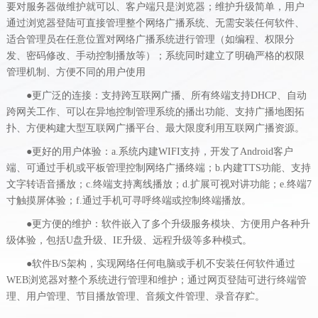
要对服务器做维护就可以、客户端只是浏览器；维护升级简单，用户
通过浏览器登陆可直接管理整个网络广播系统、无需安装任何软件、
适合管理员在任意位置对网络广播系统进行管理（如编程、权限分
发、密码修改、手动控制播放等）；系统同时建立了明确严格的权限
管理机制、方便不同的用户使用
●更广泛的连接：支持跨互联网广播、所有终端支持DHCP、自动
跨网关工作、可以在异地控制管理系统的播出功能、支持广播地图拓
扑、方便构建大型互联网广播平台、最大限度利用互联网广播资源。
●更好的用户体验：a.系统内建WIFI支持，开发了Android客户
端、可通过手机或平板管理控制网络广播终端；b.内建TTS功能、支持
文字转语音播放；c.终端支持离线播放；d.扩展可视对讲功能；e.终端7
寸触摸屏体验；f.通过手机可寻呼终端或控制终端播放。
●更方便的维护：软件嵌入了多个升级服务模块、方便用户各种升
级体验，包括U盘升级、IE升级、远程升级等多种模式。
●软件B/S架构，实现网络任何电脑或手机不安装任何软件通过
WEB浏览器对整个系统进行管理和维护；通过网页登陆可进行终端管
理、用户管理、节目播放管理、音频文件管理、录音存贮。