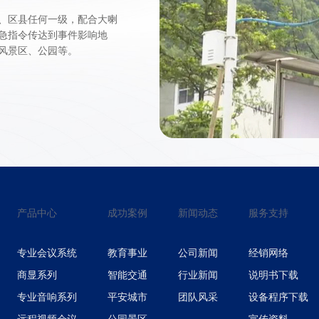
、区县任何一级，配合大喇
急指令传达到事件影响地
风景区、公园等。
产品中心
成功案例
新闻动态
服务支持
专业会议系统
教育事业
公司新闻
经销网络
商显系列
智能交通
行业新闻
说明书下载
专业音响系列
平安城市
团队风采
设备程序下载