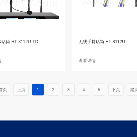
筒 HT-8112U-TD
无线手持话筒 HT-8112U
情
查看详情
首页
上页
1
2
3
4
5
下页
尾