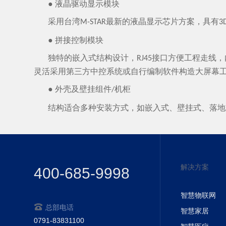
● 液晶驱动显示模块
采用台湾
最新的液晶显示芯片方案，具有
M-STAR
3
● 拼接控制模块
独特的嵌入式结构设计，
接口方便工程走线，
RJ45
灵活采用第三方中控系统或自行编制软件构造大屏幕
● 外壳及壁挂组件
机柜
/
结构适合多种安装方式，如嵌入式、壁挂式、落地
解决方案
400-685-9998
智慧物联网
总部电话
智慧家居
0791-83831100