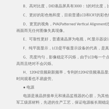
、高对比度，
液晶屏具有
：
的对比度，
B
DID
3000
1
、更好的彩色饱和度，目前普通
和
的彩色
C
LCD
CRT
、更宽的视角，
D
PVA(Patterned Vertical Alignment)
画面而无任何图像失真现像。
、可靠性更好，普通液晶屏为电视，
显示器设
E
PC
、纯平面显示，
是平板显示设备的代表，是
F
LCD
、亮度均匀，影像稳定不闪烁，由于
每一个
G
LCD
高而且绝对不会闪烁。
、
倍频刷新频率，专利的
倍频液晶显
H
120HZ
120HZ
时间观看也不易疲劳。
● 电源
电源是液晶拼接单元和液晶监视器的心脏，为其他
军工级原材料，先进的生产工艺，保证电源板长期稳