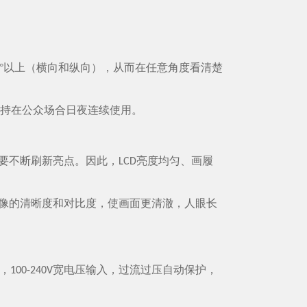
°以上（横向和纵向），从而在任意角度看清楚
支持在公众场合日夜连续使用。
要不断刷新亮点。因此，
亮度均匀、画履
LCD
像的清晰度和对比度，使画面更清澈，人眼长
，
宽电压输入，过流过压自动保护，
100-240V