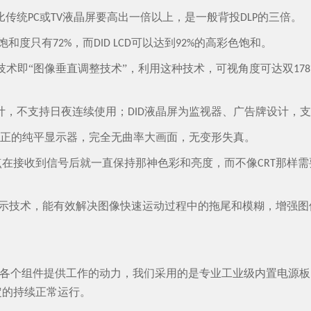
比传统
或
液晶屏要高出一倍以上，是一般背投
的三倍。
PC
TV
DLP
饱和度只有
，而
可以达到
的高彩色饱和。
72%
DID LCD
92%
技术即“图像垂直调整技术”，利用这种技术，可视角度可达双
178
计，不支持日夜连续使用；
液晶屏为监视器、广告牌设计，
DID
真正的纯平显示器，完全无曲率大画面，无变形失真。
点在接收到信号后就一直保持那神色彩和亮度，而不像
那样需
CRT
示技术，能有效解决图像快速运动过程中的拖尾和模糊，增强图
各个组件提供工作的动力，我们采用的是专业工业级内置电源板
定的持续正常运行。