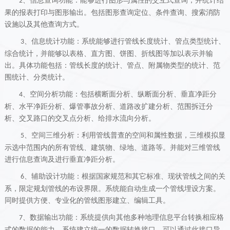
、信息查询功能：能够进行图形与属性的交互式查询，并统计结
2
果的报表打印与图形输出。包括图形查询定位、条件查询、搜索消防
设施以及其他查询方式。
、信息统计功能：系统能够进行管线长度统计、管点类型统计、
3
综合统计，并能够以表格、直方图、饼图、折线图等加以表示并输
出。具体功能包括：管线长度的统计、管点、附属物类型的统计、范
围统计、分类统计。
、空间分析功能：包括横断面分析、纵断面分析、垂直净距分
4
析、水平净距分析、爆管事故分析、道路改扩建分析、范围拆迁分
析、交叉路口的交叉点分析、给排水流向分析。
、空间三维分析：利用管线普查的空间和属性数据，三维模拟显
5
示选中范围内的所有管线、建筑物、绿地、道路等。并能对三维管线
进行信息查询及进行垂直净距分析。
、辅助设计功能：根据国家规范和其它标准、现状管线之间的关
6
系，限定规划管线的布设界限。系统能自动生成一个管线埋设方案。
同时提供方便、专业化的管线图形建立、编辑工具。
、数据输出功能：系统提供向其他多种地理信息平台转换相应格
7
式的数据的能力，系统建立统一的数据转换接口，可以通过此接口导