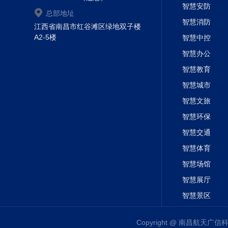
智慧安防
【
】多级报警等级灵活设置
11
总部地址
智慧消防
江西省南昌市红谷滩区绿地双子楼
【
】支持二次开发，
12
OEM
A2-5楼
智慧中控
智慧办公
智慧教育
智慧城市
智慧文旅
智慧环保
智慧交通
智慧体育
智慧场馆
智慧展厅
智慧景区
Copyright @ 南昌航天广信科