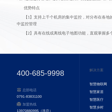
优势特点
【
】支持上千个机房的集中监控，对分布在各地
1
中监控管理
【
】具有在线或离线电子地图功能，直观掌握多
2
【
】支持内嵌
机房图管理，直观浏览机房监控
3
3D
【
】完全
方式浏览和管理，采用
架构，方便
4
IE
B/S
【
】具有完整的日志管理查询功能，提供完善管
5
【
】支持多种报警方式，包括短信、电话、微信
解决方案
6
400-685-9998
【
】支持多用户管理权限功能
7
智慧物联网
【
】支持机房能耗分析
统计功能
8
PUE
总部电话
智慧家居
0791-83831100
【
】支持监控设备曲线趋势图、柱形图展示
9
智慧医疗
加盟热线
【
】嵌入强大的报表输出系统
智慧乡村
10
13970880995（连总）