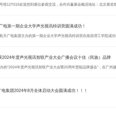
号馆12T015欢迎您到展位参观交流，合作共赢展会概况地址：北京展览馆（
天广电第一期企业大学声光视讯特训营圆满成功！
由中国航天广电集团主办的第一期企业大学声光视讯特训营在南昌理工学院成功
2024年度声光视讯智联产业大会广播会议十佳（民族）品牌
主办的“2024年度声光视讯智联产业大会暨20周年慧聪品牌盛会”，在广州
广电集团2024年8月全体启动大会圆满成功！！！