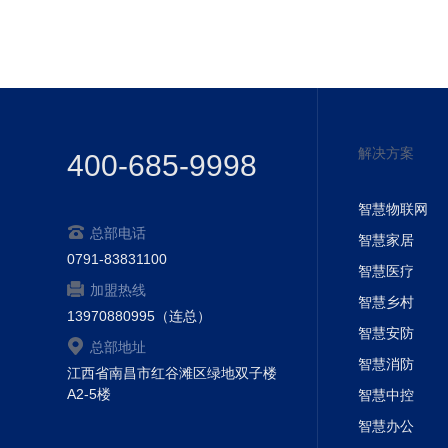
解决方案
400-685-9998
智慧物联网
总部电话
智慧家居
0791-83831100
智慧医疗
加盟热线
智慧乡村
13970880995（连总）
智慧安防
总部地址
智慧消防
江西省南昌市红谷滩区绿地双子楼
A2-5楼
智慧中控
智慧办公