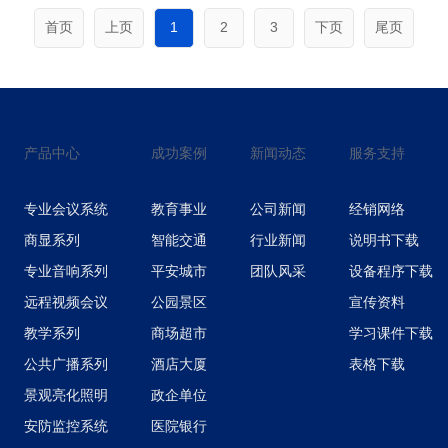
首页
上页
1
2
3
下页
尾页
产品中心
成功案例
新闻动态
服务支持
专业会议系统
教育事业
公司新闻
经销网络
商显系列
智能交通
行业新闻
说明书下载
专业音响系列
平安城市
团队风采
设备程序下载
远程视频会议
公园景区
宣传资料
教学系列
商场超市
学习课件下载
公共广播系列
酒店大厦
表格下载
景观亮化照明
政企单位
安防监控系统
医院银行