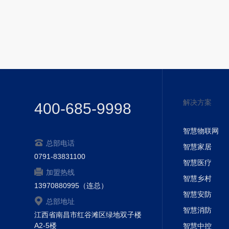
解决方案
400-685-9998
智慧物联网
总部电话
智慧家居
0791-83831100
智慧医疗
加盟热线
智慧乡村
13970880995（连总）
智慧安防
总部地址
智慧消防
江西省南昌市红谷滩区绿地双子楼
A2-5楼
智慧中控