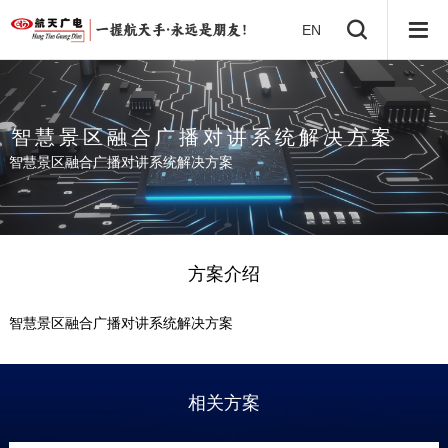
EN
智
慧
景
区
融
合
广
播
对
讲
系
统
解
决
方
案
智慧景区融合广播对讲系统解决方案
方案介绍
智慧景区融合广播对讲系统解决方案
相关方案