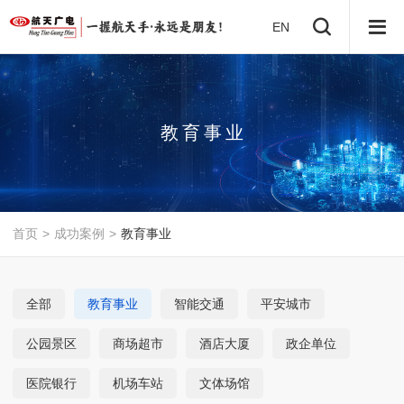
EN
教
育
事
业
首页
>
成功案例
>
教育事业
全部
教育事业
智能交通
平安城市
公园景区
商场超市
酒店大厦
政企单位
医院银行
机场车站
文体场馆