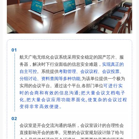
01
航天广电无纸化
会
议系统采用安全稳定的国产芯片、服
实现真正的
务器，解决时下行业面临的信息安全难题，
自主可控
考勤管理、会议议程、会议投票、
。系统提供
分组讨论、资料查阅等多种功能
,为该单位提供一个极为
可进行实
实用的会议平台。通过这个平台,各部门单位
时的会商和有效的信息沟通;把大量会议文档电子
化,把大量会议应用功能界面化,使复杂的会议过程
变得非常高效便捷。
02
会议室是开会交流沟通的场所，会议室设计的合理性会
直接影响开会的效率。完整的会议室规划设计除了给与