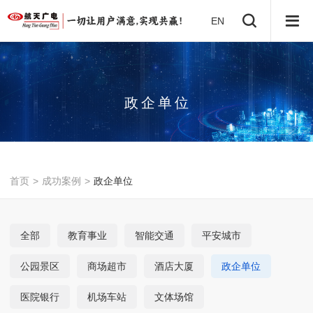
EN
政
企
单
位
首页
>
成功案例
>
政企单位
全部
教育事业
智能交通
平安城市
公园景区
商场超市
酒店大厦
政企单位
医院银行
机场车站
文体场馆